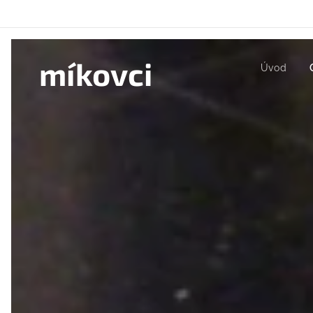
míkovci
Úvod