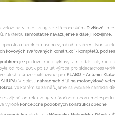
a
založená v roce 2005 ve středočeském
Divišově
, mě
ů, na kterou
samostatně navazujeme a dále ji rozvíjíme.
schopnosti a charakter našeho výrobního zařízení tvoří uc
ých kovových svařovaných konstrukcí - kompletů, podsest
výrobkem
je sportovní motocyklový rám a další díly motoc
byla od roku 2005 po 10 let výroba pro sidecarcross (exk
vé ploché dráze (exkluzivně pro
KLABO - Antonín Klato
o
SHUPA
). V oblasti
náhradních dílů na motocyklové
vete
tokros,
ve kterém se zaměřujeme na vybrané náhradní díl
y rozvíjené od roku 2005 v náročném oboru motosport
 ve výrobě
koncepčně podobných konstrukcí obecně
.
ské republice
, ale také v
Německu, Holandsku, Dánsku, Š