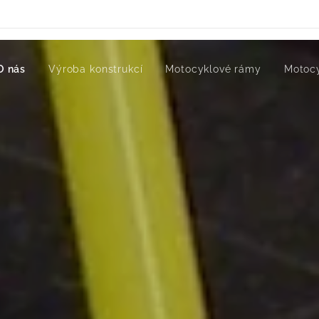
O nás
Výroba konstrukcí
Motocyklové rámy
Motoc