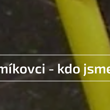
míkovci - kdo
jsm