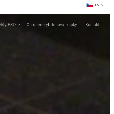
CS
ykly ESO
Chrommolybdenové trubky
Kontakt