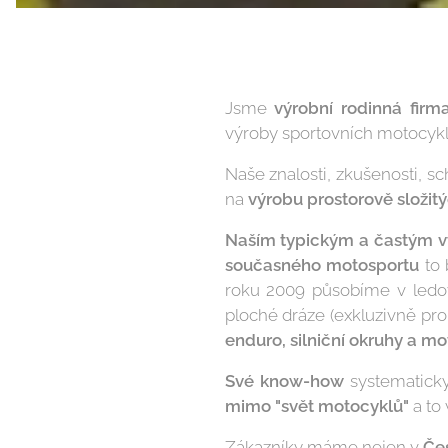
Jsme
výrobní
rodinná firm
výroby sportovních motocykl
Naše znalosti, zkušenosti, 
na
výrobu prostorově složit
Naším typickým a častým 
současného motosportu
to 
roku 2009 působíme v ledo
ploché dráze (exkluzivně pr
enduro, silniční okruhy a mo
Své
know-how
systematick
mimo "svět motocyklů"
a to
Zákazníky máme nejen v
Če