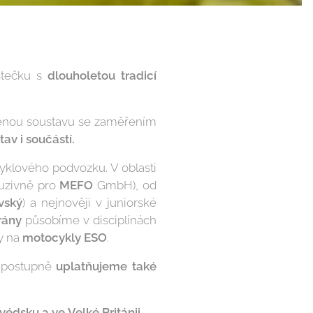
stečku s
dlouholetou tradicí
elenou soustavu se zaměřením
av i
součástí.
yklového podvozku. V oblasti
luzivně pro
MEFO
GmbH), od
vský
) a nejnověji v juniorské
rány
působíme v disciplínách
y na
motocykly
ESO
.
u postupně
uplatňujeme také
védsku a
ve
Velké Británii.