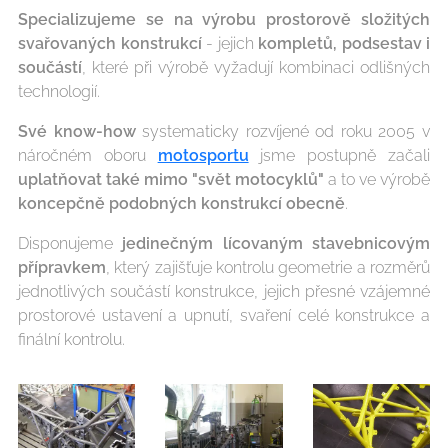
Specializujeme se na výrobu
prostorově složitých
svařovaných konstrukcí
- jejich
kompletů, podsestav i
součástí
, které při výrobě vyžadují kombinaci odlišných
technologií.
Své
know-how
systematicky rozvíjené od roku 2005 v
náročném oboru
motosportu
jsme postupně začali
uplatňovat také mimo "svět motocyklů"
a to ve výrobě
koncepčně podobných konstrukcí obecně
.
Disponujeme
jedinečným
lícovaným stavebnicovým
přípravkem
, který zajišťuje kontrolu geometrie a rozměrů
jednotlivých součástí konstrukce, jejich přesné vzájemné
prostorové ustavení a upnutí, svaření celé konstrukce a
finální kontrolu.